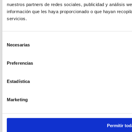
nuestros partners de redes sociales, publicidad y análisis 
información que les haya proporcionado o que hayan recopil
servicios.
Contacto
Selección
Plaza Ayuntamiento, 2. Plta. 6, Pta. 14 46002 Valencia –
Necesarias
de
España
consentimiento
Preferencias
info@adhocvalencia.com
(+34) 963 773 411
Estadística
legal
Marketing
Aviso Legal
Politica de privacidad
Política de cookies
Permitir tod