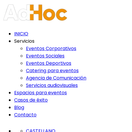
Nota:
este
sitio
web
incluye
INICIO
un
Servicios
sistema
Eventos Corporativos
de
Eventos Sociales
accesibilidad.
Eventos Deportivos
Catering para eventos
Agencia de Comunicación
Servicios audiovisuales
Espacios para eventos
Casos de éxito
Blog
Contacto
CASTELLANO