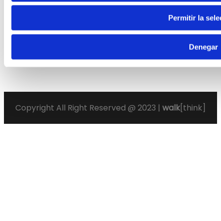
Permitir la sel
Denegar
Copyright All Right Reserved @ 2023 |
walk
[think]