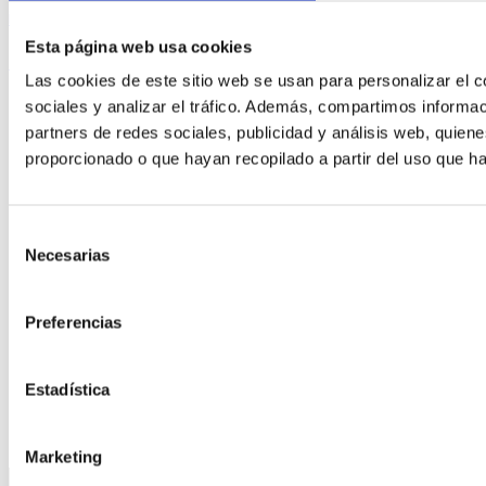
info@adhocvalencia.com
Esta página web usa cookies
(+34) 963 773 411
Las cookies de este sitio web se usan para personalizar el c
sociales y analizar el tráfico. Además, compartimos informac
legal
partners de redes sociales, publicidad y análisis web, quie
proporcionado o que hayan recopilado a partir del uso que h
Aviso Legal
Politica de privacidad
Política de cookies
Selección
Necesarias
de
consentimiento
Preferencias
Estadística
Marketing