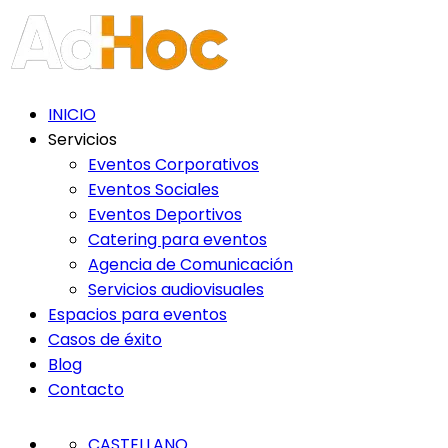
Nota:
este
sitio
web
incluye
INICIO
un
Servicios
sistema
Eventos Corporativos
de
Eventos Sociales
accesibilidad.
Eventos Deportivos
Catering para eventos
Agencia de Comunicación
Servicios audiovisuales
Espacios para eventos
Casos de éxito
Blog
Contacto
CASTELLANO