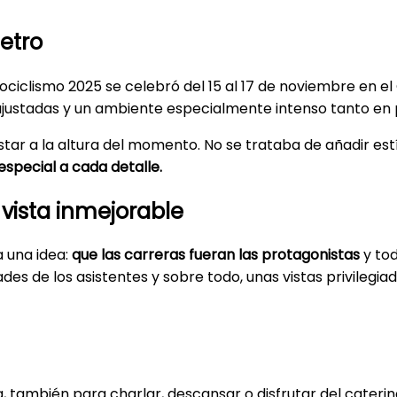
etro
clismo 2025 se celebró del 15 al 17 de noviembre en el 
justadas y un ambiente especialmente intenso tanto en 
estar a la altura del momento. No se trataba de añadir est
especial a cada detalle.
 vista inmejorable
 una idea:
que las carreras fueran las protagonistas
y to
des de los asistentes y sobre todo, unas vistas privilegia
, también para charlar, descansar o disfrutar del caterin