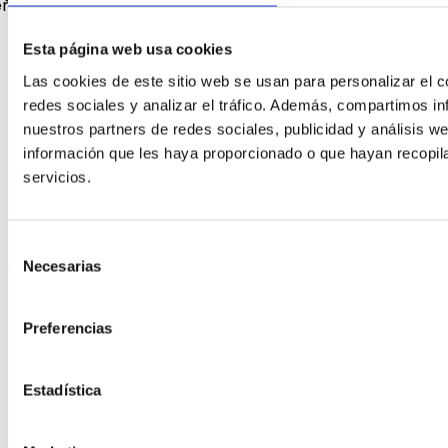
an,...
Esta página web usa cookies
Las cookies de este sitio web se usan para personalizar el c
redes sociales y analizar el tráfico. Además, compartimos in
nuestros partners de redes sociales, publicidad y análisis 
información que les haya proporcionado o que hayan recopil
Contacto
servicios.
Plaza Ayuntamiento, 2. Plta. 6, Pta. 14 46002 Valencia –
España
Selección
info@adhocvalencia.com
Necesarias
de
consentimiento
(+34) 963 773 411
Preferencias
legal
Estadística
Aviso Legal
Politica de privacidad