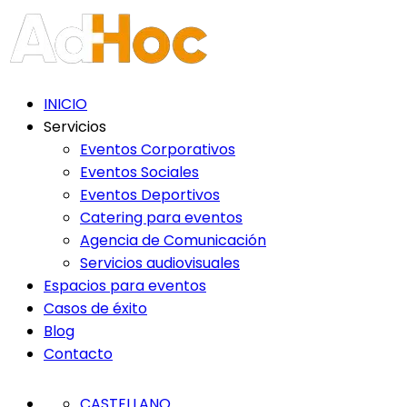
Nota:
este
sitio
web
incluye
INICIO
un
Servicios
sistema
Eventos Corporativos
de
Eventos Sociales
accesibilidad.
Eventos Deportivos
Catering para eventos
Agencia de Comunicación
Servicios audiovisuales
Espacios para eventos
Casos de éxito
Blog
Contacto
CASTELLANO