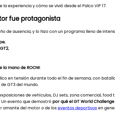
a experiencia y cómo se vivió desde el Palco VIP 17.
or fue protagonista
o de ausencia, y lo hizo con un programa lleno de intens
ope
,
 GT2
,
 de la mano de ROOW
.
lico en tensión durante todo el fin de semana, con bata
s de GT3 del mundo.
posiciones de vehículos, DJ sets, zona comercial, food tr
. Un evento que demostró
por qué el GT World Challenge
er amante del motor o de los
eventos deportivos
en gener