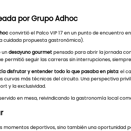
 creada por Grupo Adhoc
hoc
convirtió el Palco VIP 17 en un punto de encuentro e
una cuidada propuesta gastronómica).
e un
desayuno gourmet
pensado para abrir la jornada con
e permitió seguir las carreras sin interrupciones, siempr
itía disfrutar y entender todo lo que pasaba en pista
: el 
 curvas más técnicas del circuito. Una perspectiva privile
rt y la exclusividad.
servido en mesa, reivindicando la gastronomía local como
r
es momentos deportivos, sino también una oportunidad pa