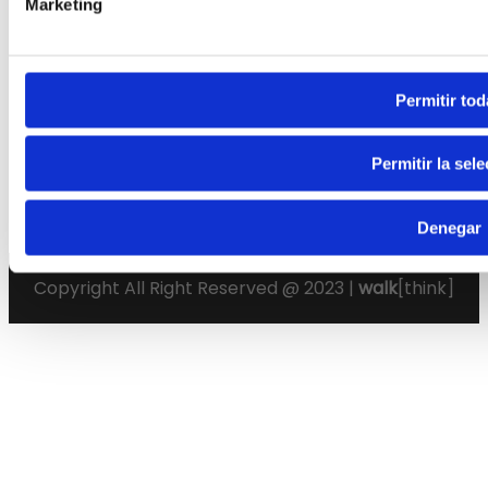
Marketing
Política de cookies
Permitir tod
Permitir la sel
Denegar
Copyright All Right Reserved @ 2023 |
walk
[think]