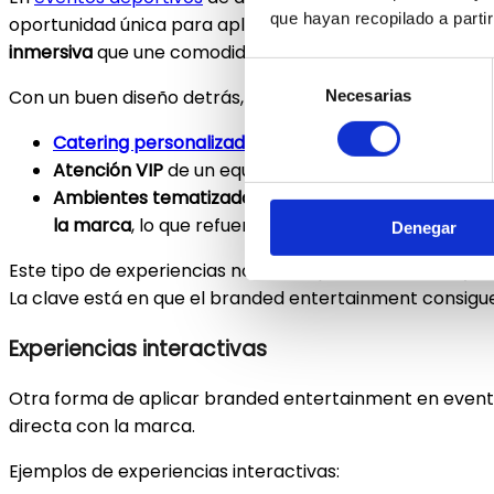
que hayan recopilado a parti
oportunidad única para aplicar el
branded entertainme
inmersiva
que une comodidad, lujo y exclusividad.
Selección
Con un buen diseño detrás, tu marca se integra en la exp
Necesarias
de
consentimiento
Catering personalizado
que lleva la identidad de l
Atención VIP
de un equipo profesional que también t
Ambientes tematizados
: desde la decoración, has
la marca
, lo que refuerza la conexión con los asiste
Denegar
Este tipo de experiencias no solo impulsan la marca y s
La clave está en que el branded entertainment consigue
Experiencias interactivas
Otra forma de aplicar branded entertainment en even
directa con la marca.
Ejemplos de experiencias interactivas: