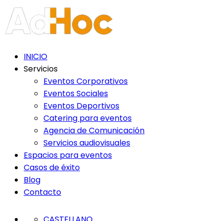
Nota:
este
sitio
web
incluye
INICIO
un
Servicios
sistema
Eventos Corporativos
de
Eventos Sociales
accesibilidad.
Eventos Deportivos
Presione
Catering para eventos
Control-
Agencia de Comunicación
F11
Servicios audiovisuales
para
Espacios para eventos
ajustar
Casos de éxito
el
Blog
sitio
Contacto
web
a
CASTELLANO