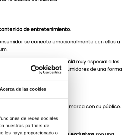
contenido de entretenimiento
.
l consumidor se conecte emocionalmente con ellas a
ium.
 también ofrece una
experiencia
muy especial a los
dad de conectarse con los consumidores de una forma
Acerca de las cookies
 tu marca
ar y que ayudan a conectar la marca con su público.
 funciones de redes sociales
con nuestros partners de
ue les haya proporcionado o
nacionales de
tenis
, los
palcos exclusivos
son una