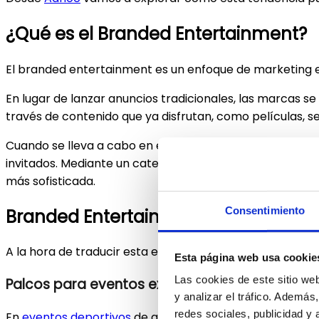
¿Qué es el Branded Entertainment?
El branded entertainment es un enfoque de marketing 
En lugar de lanzar anuncios tradicionales, las marcas 
través de contenido que ya disfrutan, como películas, 
Cuando se lleva a cabo en eventos exclusivos, el bran
invitados. Mediante un catering exclusivo o un diseño d
más sofisticada.
Consentimiento
Branded Entertainment en eventos p
A la hora de traducir esta estrategia de marketing al 
Esta página web usa cookie
Las cookies de este sitio we
Palcos para eventos exclusivos y catering
y analizar el tráfico. Ademá
redes sociales, publicidad y
En
eventos deportivos
de alto nivel, como
carreras de F