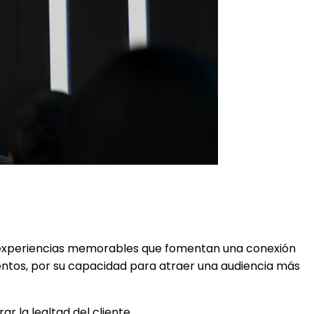
 experiencias memorables que fomentan una conexión
entos, por su capacidad para atraer una audiencia más
r la lealtad del cliente.