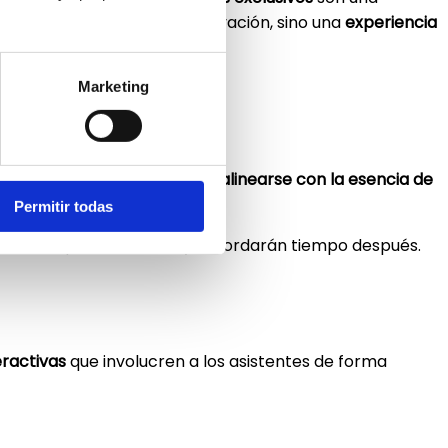
es solo un espacio de observación, sino una
experiencia
Marketing
 una historia.
talle puede ser
curado para alinearse con la esencia de
Permitir todas
eriencia que disfrutarán y recordarán tiempo después.
eractivas
que involucren a los asistentes de forma