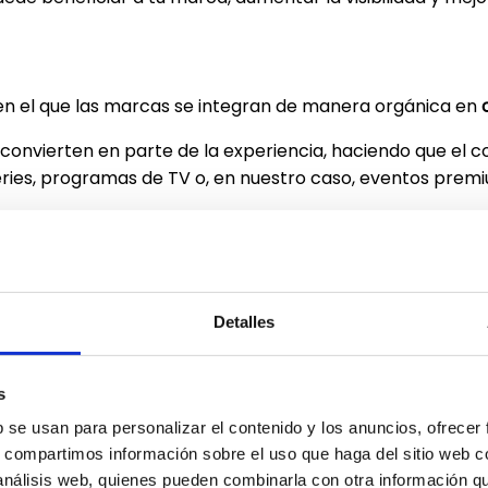
en el que las marcas se integran de manera orgánica en
se convierten en parte de la experiencia, haciendo que e
series, programas de TV o, en nuestro caso, eventos prem
ded entertainment no solo promociona la marca, sino que
etallado de los espacios, se da a las marcas la oportuni
Detalles
remium: la estrategia perfecta para
sector de eventos, hay ciertos factores que debemos cuid
s
b se usan para personalizar el contenido y los anuncios, ofrecer
s, compartimos información sobre el uso que haga del sitio web 
 análisis web, quienes pueden combinarla con otra información q
órmula 1
,
rallies
, partidos de
fútbol
o competiciones inter